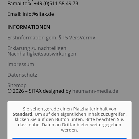
Famailto:x: +49 (0)511 58 49 73
Email: info@sitax.de
INFORMATIONEN
Erstinformation gem. § 15 VersVermV
Erklärung zu nachteiligen
Nachhaltigkeitsauswirkungen
Impressum
Datenschutz
Sitemap
© 2026 – SiTAX designed by
heumann-media.de
Sie sehen gerade einen Platzhalterinhalt von
Standard
. Um auf den eigentlichen Inhalt zuzugreifen,
klicken Sie auf den Button unten. Bitte beachten Sie,
dass dabei Daten an Drittanbieter weitergegeben
werden.