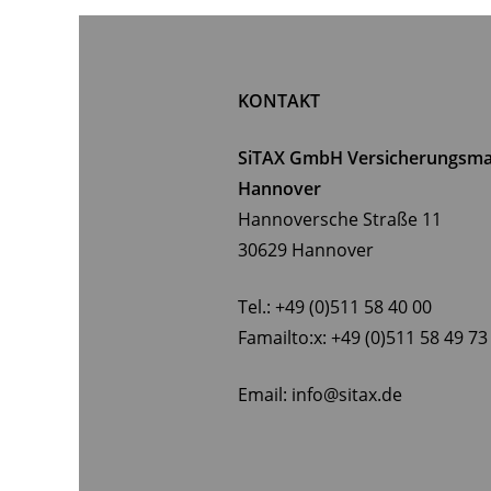
KONTAKT
SiTAX GmbH Versicherungsma
Hannover
Hannoversche Straße 11
30629 Hannover
Tel.: +49 (0)511 58 40 00
Famailto:x: +49 (0)511 58 49 73
Email: info@sitax.de