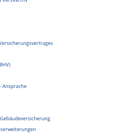
15 VersVermV
 Versicherungsvertrages
(BHV)
– Ansprache
e Gebäudeversicherung
gserweiterungen