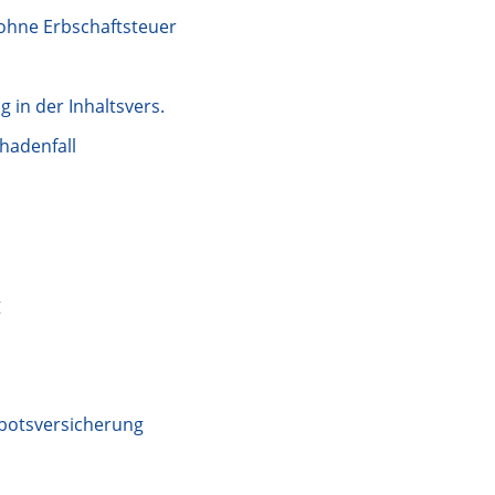
 ohne Erbschaftsteuer
 in der Inhaltsvers.
chadenfall
g
botsversicherung