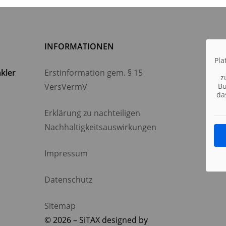
INFORMATIONEN
Pla
kler
Erstinformation gem. § 15
z
VersVermV
Bu
da
Erklärung zu nachteiligen
Nachhaltigkeitsauswirkungen
Impressum
Datenschutz
Sitemap
© 2026 – SiTAX designed by