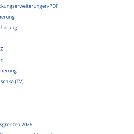
ckungserweiterungen-PDF
cherung
cherung
FZ
en
icherung
schko (TV)
sgrenzen 2026