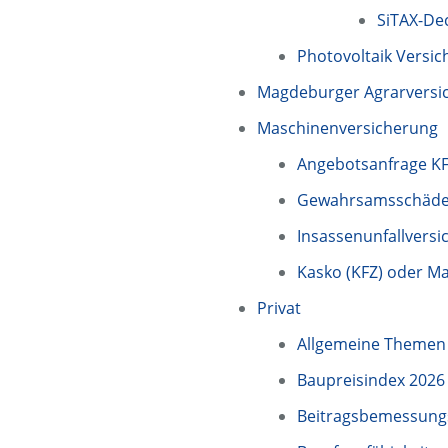
SiTAX-De
Photovoltaik Versi
Magdeburger Agrarversi
Maschinenversicherung
Angebotsanfrage K
Gewahrsamsschäd
Insassenunfallvers
Kasko (KFZ) oder Ma
Privat
Allgemeine Themen
Baupreisindex 2026
Beitragsbemessung