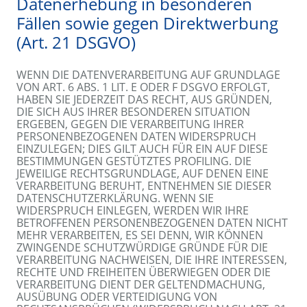
Datenerhebung in besonderen
Fällen sowie gegen Direktwerbung
(Art. 21 DSGVO)
WENN DIE DATENVERARBEITUNG AUF GRUNDLAGE
VON ART. 6 ABS. 1 LIT. E ODER F DSGVO ERFOLGT,
HABEN SIE JEDERZEIT DAS RECHT, AUS GRÜNDEN,
DIE SICH AUS IHRER BESONDEREN SITUATION
ERGEBEN, GEGEN DIE VERARBEITUNG IHRER
PERSONENBEZOGENEN DATEN WIDERSPRUCH
EINZULEGEN; DIES GILT AUCH FÜR EIN AUF DIESE
BESTIMMUNGEN GESTÜTZTES PROFILING. DIE
JEWEILIGE RECHTSGRUNDLAGE, AUF DENEN EINE
VERARBEITUNG BERUHT, ENTNEHMEN SIE DIESER
DATENSCHUTZERKLÄRUNG. WENN SIE
WIDERSPRUCH EINLEGEN, WERDEN WIR IHRE
BETROFFENEN PERSONENBEZOGENEN DATEN NICHT
MEHR VERARBEITEN, ES SEI DENN, WIR KÖNNEN
ZWINGENDE SCHUTZWÜRDIGE GRÜNDE FÜR DIE
VERARBEITUNG NACHWEISEN, DIE IHRE INTERESSEN,
RECHTE UND FREIHEITEN ÜBERWIEGEN ODER DIE
VERARBEITUNG DIENT DER GELTENDMACHUNG,
AUSÜBUNG ODER VERTEIDIGUNG VON